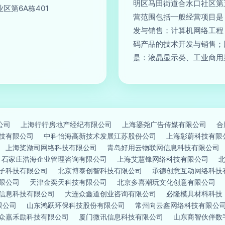
明区马田街道合水口社区第
第6A栋401
营范围包括一般经营项目是
发与销售；计算机网络工程
码产品的技术开发与销售；
是：液晶显示类、工业商用
公司
上海行行房地产经纪有限公司
上海鎏尧广告传媒有限公司
合
技有限公司
中科怡海高新技术发展江苏股份公司
上海彰蔚科技有限
上海桨潋司网络科技有限公司
青岛好用云物联网信息科技有限公司
石家庄浩海企业管理咨询有限公司
上海艾慧锋网络科技有限公司
子科技有限公司
北京博泰创智科技有限公司
承德创意互动网络科技
限公司
天津金奕天科技有限公司
北京多喜潮玩文化创意有限公司
信息科技有限公司
大连众鑫道创业咨询有限公司
必隆模具材料科技
限公司
山东鸿跃环保科技股份有限公司
常州向云鑫网络科技有限公
众嘉禾励科技有限公司
厦门微讯信息科技有限公司
山东商智伙伴数