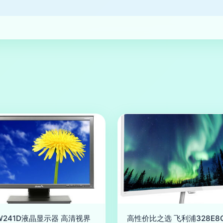
241D液晶显示器 高清视界
高性价比之选 飞利浦328E8