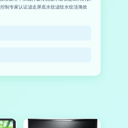
隙控制专家认证滤走屏底水纹滤纹水纹涟漪效