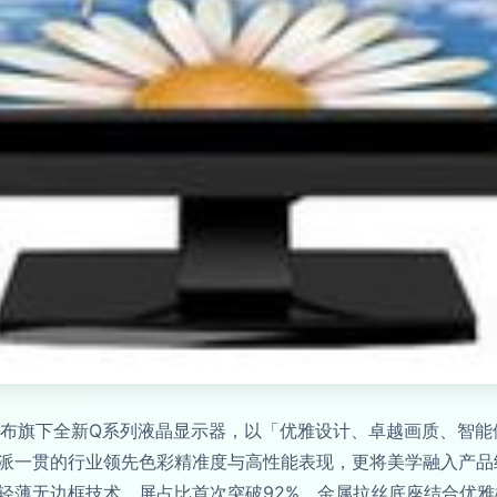
正式发布旗下全新Q系列液晶显示器，以「优雅设计、卓越画质、
派一贯的行业领先色彩精准度与高性能表现，更将美学融入产品
轻薄无边框技术，屏占比首次突破92%，金属拉丝底座结合优