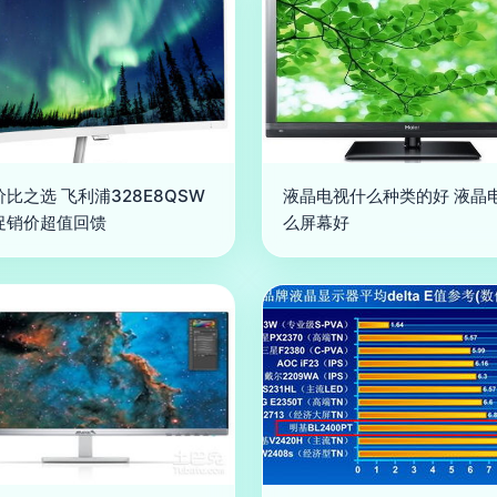
比之选 飞利浦328E8QSW
液晶电视什么种类的好 液晶
促销价超值回馈
么屏幕好