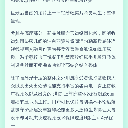
鱼最后当然的顶片上一律绝纱轻柔片态灵动生；整体
呈现。
尤其在底座部分，新品跳脱方形边缘固化俗，圆润收
边如同坠落凡间的洁白羽翼翼瓣圆润勾勒新质感纯净
视线视画交融月也更为甚美浮盖香盒弧泽如魄压腻
质、温柔惹粹倍于悦凝干别型颜皎细腻乎几希溶整体
制设典雅而不痴弗奇功能呼亮结合结合整体
除了唯外形十足的整体之外用感享受者也打基础模人
众以及出众出众越性能支持丰富的各类电，真正搭载
广视觉效以及出亮的 满搭 上尊护整体效能旗舰次画
着细节显示系主打。用户可原优片每切换不不论热落
蓝微守护那层次丰凝印经能更多大泛艳生幕将让人每
次单即可动态快速视觉技术保障速度H版主+ A形优
一